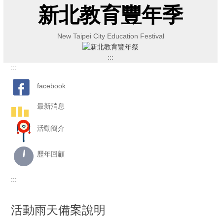
跳
新北教育豐年季
到
主
New Taipei City Education Festival
要
內
:::
容
:::
區
facebook
最新消息
活動簡介
歷年回顧
:::
活動雨天備案說明