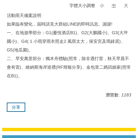
字體大小調整
小
中
大
活動雨天備案說明
如果臨有變化，屆時請見大群組LINE的即時訊息。謝謝!
一、在地遊學部分：G1(薆悅酒店B1)、G2(大鵬國小)、G3(大坪
國小)、G4( 1.小雨穿雨衣照走2.風雨太大，保安宮及瑪鋉居)、
G5(地瓜園)。
二、早安萬里部分：獨木舟體驗(照常，除非遇打雷，秋天早晨不
會有雷)、維納斯海岸巡禮(RF簡報分享)、金包里二媽回娘家(照常
在B1)。
瀏覽數:
1183
分享